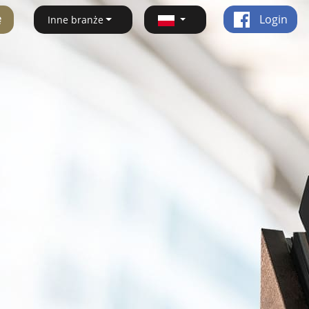
ę
Login
Inne branże