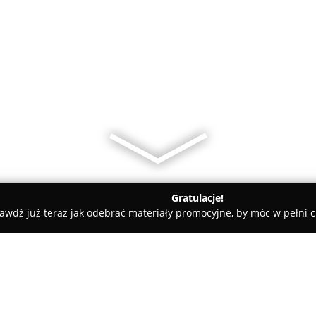
Gratulacje!
awdź już teraz jak odebrać materiały promocyjne, by móc w pełni c
atesy, Zdrowa Żywność - Iława
Delikatesy Wiejskie Urszula