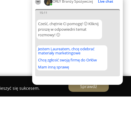
ORŁY Branży Spożywczej
Live chat
15:11
Cześć, chętnie Ci pomogę! 🙂 Kliknij
proszę w odpowiedni temat
rozmowy! 🙂
Jestem Laureatem, chcę odebrać
materiały marketingowe
Chcę zgłosić swoją firmę do Orłów
Mam inną sprawę
Sprawdź
ieszyć się sukcesem.