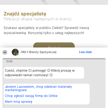
Znajdź specjalistę
Plebiscyt skupia najlepszych w branży
Szukasz specjalisty w pobliżu Ciebie? Sprawdź naszą
wyszukiwarkę. Korzystaj tylko z usług najlepszych!
Szukaj
ORŁY Branży Spożywczej
Live chat
12:20
Cześć, chętnie Ci pomogę! 🙂 Kliknij proszę w
odpowiedni temat rozmowy! 🙂
Organizator plebiscytu
Plebiscyt
Kontakt
Jestem Laureatem, chcę odebrać materiały
Bright Side Solutions sp. z o.
Laureaci
Kontakt
marketingowe
o. sp. k.
Lista
ul. Ruska 22
wszystkich
Chcę zgłosić swoją firmę do Orłów
Wrocław 50-079
Laureatów
Mam inną sprawę
KRS 0000749100 | Regon
Zasady
381313360 | NIP 8943132676
Regulamin