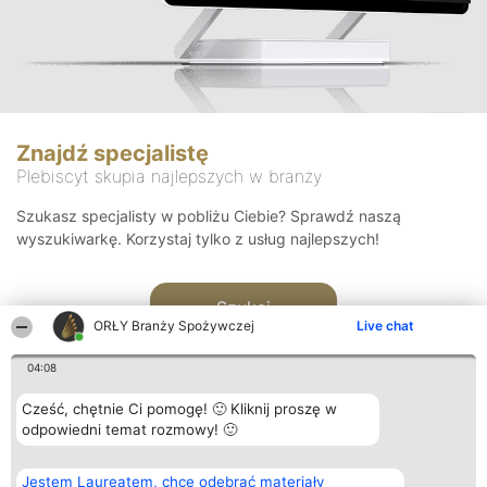
Znajdź specjalistę
Plebiscyt skupia najlepszych w branży
Szukasz specjalisty w pobliżu Ciebie? Sprawdź naszą
wyszukiwarkę. Korzystaj tylko z usług najlepszych!
Szukaj
ORŁY Branży Spożywczej
Live chat
04:08
Cześć, chętnie Ci pomogę! 🙂 Kliknij proszę w
odpowiedni temat rozmowy! 🙂
Organizator plebiscytu
Plebiscyt
Kontakt
Jestem Laureatem, chcę odebrać materiały
Bright Side Solutions sp. z o.
Laureaci
Kontakt