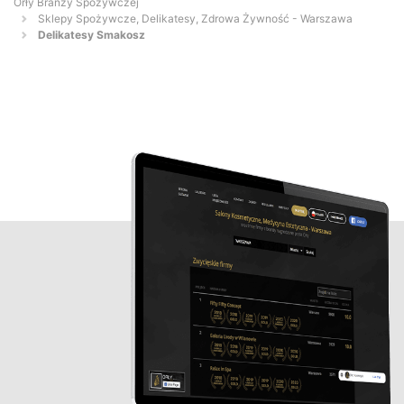
Orły Branży Spożywczej
Sklepy Spożywcze, Delikatesy, Zdrowa Żywność - Warszawa
Delikatesy Smakosz