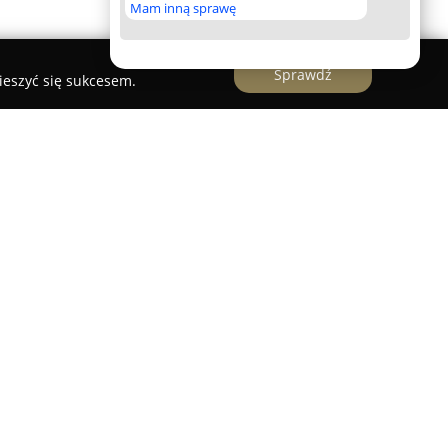
Mam inną sprawę
Sprawdź
ieszyć się sukcesem.
 Pile to przedsiębiorstwo o długiej tradycji,
rok 1948, kiedy to powstało w wyniku fuzji
" oraz "Robotnik". Od tego czasu spółdzielnia
ziałalność w branży spożywczej, umacniając
ku.
ponuje siecią czternastu nowoczesnych sklepów,
spełniających wysokie standardy, co przekłada