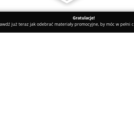
Gratulacje!
awdź już teraz jak odebrać materiały promocyjne, by móc w pełni c
atesy, Zdrowa Żywność - Piła
Społem Piła - sklep nr 4
O firmie:
Sklep spożywczy PSS Społem
w
którego początki datuje się na 
lokalnych spółdzielni "Kolejarz
konsekwentnie rozwija swoją d
swoją pozycję na lokalnym ryn
Obecnie PSS Społem w Pile dys
wyposażonych w klimatyzację i 