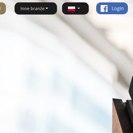
ę
Login
Inne branże