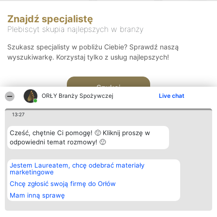
Znajdź specjalistę
Plebiscyt skupia najlepszych w branży
Szukasz specjalisty w pobliżu Ciebie? Sprawdź naszą
wyszukiwarkę. Korzystaj tylko z usług najlepszych!
Szukaj
ORŁY Branży Spożywczej
Live chat
13:27
Cześć, chętnie Ci pomogę! 🙂 Kliknij proszę w
odpowiedni temat rozmowy! 🙂
Organizator plebiscytu
Plebiscyt
Kontakt
Jestem Laureatem, chcę odebrać materiały
Bright Side Solutions sp. z o.
Laureaci
Kontakt
marketingowe
o. sp. k.
Lista
ul. Ruska 22
wszystkich
Chcę zgłosić swoją firmę do Orłów
Wrocław 50-079
Laureatów
Mam inną sprawę
KRS 0000749100 | Regon
Zasady
381313360 | NIP 8943132676
Regulamin
+48 508 492 400
Polityka
Prywatności