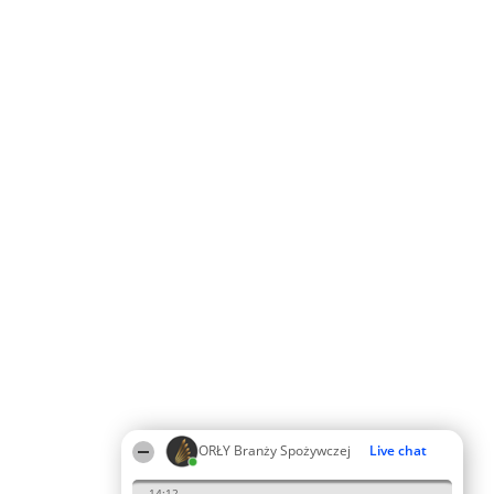
ORŁY Branży Spożywczej
Live chat
14:12