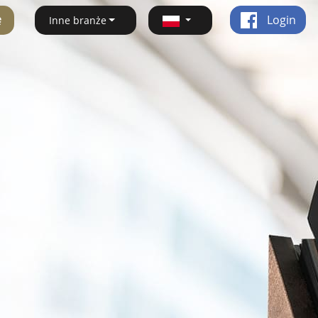
ę
Login
Inne branże