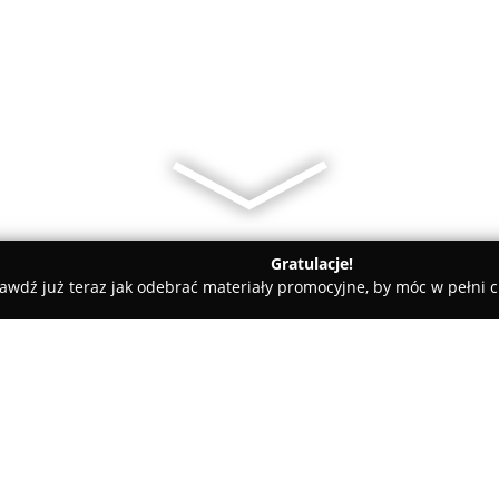
Gratulacje!
awdź już teraz jak odebrać materiały promocyjne, by móc w pełni c
katesy, Zdrowa Żywność - Namysłów
Delikatesy Monopolowe Pr