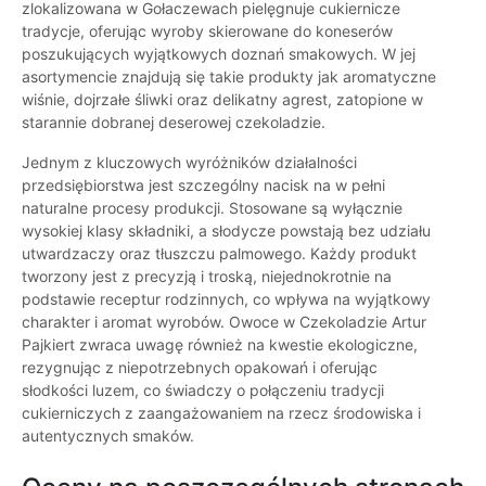
zlokalizowana w Gołaczewach pielęgnuje cukiernicze
tradycje, oferując wyroby skierowane do koneserów
poszukujących wyjątkowych doznań smakowych. W jej
asortymencie znajdują się takie produkty jak aromatyczne
wiśnie, dojrzałe śliwki oraz delikatny agrest, zatopione w
starannie dobranej deserowej czekoladzie.
Jednym z kluczowych wyróżników działalności
przedsiębiorstwa jest szczególny nacisk na w pełni
naturalne procesy produkcji. Stosowane są wyłącznie
wysokiej klasy składniki, a słodycze powstają bez udziału
utwardzaczy oraz tłuszczu palmowego. Każdy produkt
tworzony jest z precyzją i troską, niejednokrotnie na
podstawie receptur rodzinnych, co wpływa na wyjątkowy
charakter i aromat wyrobów. Owoce w Czekoladzie Artur
Pajkiert zwraca uwagę również na kwestie ekologiczne,
rezygnując z niepotrzebnych opakowań i oferując
słodkości luzem, co świadczy o połączeniu tradycji
cukierniczych z zaangażowaniem na rzecz środowiska i
autentycznych smaków.