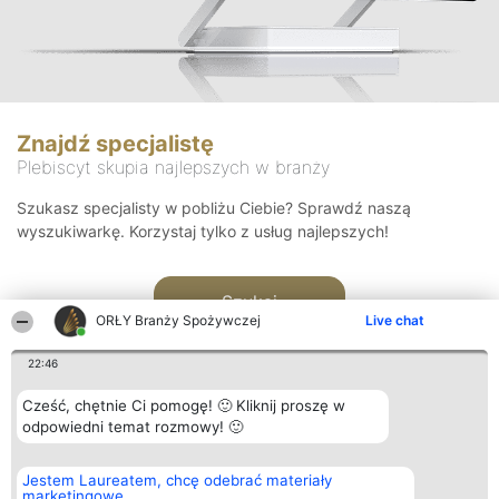
Znajdź specjalistę
Plebiscyt skupia najlepszych w branży
Szukasz specjalisty w pobliżu Ciebie? Sprawdź naszą
wyszukiwarkę. Korzystaj tylko z usług najlepszych!
Szukaj
ORŁY Branży Spożywczej
Live chat
22:46
Cześć, chętnie Ci pomogę! 🙂 Kliknij proszę w
odpowiedni temat rozmowy! 🙂
Organizator plebiscytu
Plebiscyt
Kontakt
Jestem Laureatem, chcę odebrać materiały
Bright Side Solutions sp. z o.
Laureaci
Kontakt
marketingowe
o. sp. k.
Lista