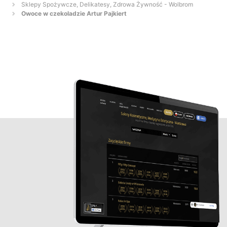
Sklepy Spożywcze, Delikatesy, Zdrowa Żywność - Wolbrom
Owoce w czekoladzie Artur Pajkiert