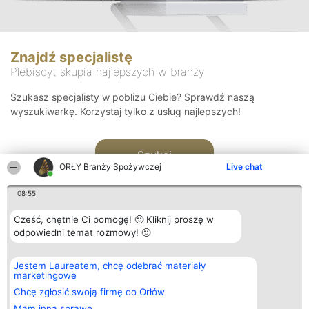
Znajdź specjalistę
Plebiscyt skupia najlepszych w branży
Szukasz specjalisty w pobliżu Ciebie? Sprawdź naszą
wyszukiwarkę. Korzystaj tylko z usług najlepszych!
Szukaj
ORŁY Branży Spożywczej
Live chat
08:55
Cześć, chętnie Ci pomogę! 🙂 Kliknij proszę w
odpowiedni temat rozmowy! 🙂
Organizator plebiscytu
Plebiscyt
Kontakt
Jestem Laureatem, chcę odebrać materiały
Bright Side Solutions sp. z o.
Laureaci
Kontakt
marketingowe
o. sp. k.
Lista
ul. Ruska 22
wszystkich
Chcę zgłosić swoją firmę do Orłów
Wrocław 50-079
Laureatów
Mam inną sprawę
KRS 0000749100 | Regon
Zasady