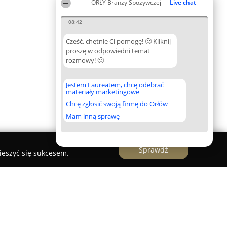
ORŁY Branży Spożywczej
Live chat
08:42
Cześć, chętnie Ci pomogę! 🙂 Kliknij
proszę w odpowiedni temat
rozmowy! 🙂
Jestem Laureatem, chcę odebrać
materiały marketingowe
Chcę zgłosić swoją firmę do Orłów
Mam inną sprawę
Sprawdź
ieszyć się sukcesem.