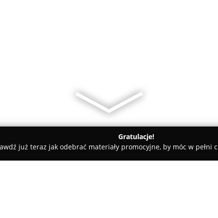
Gratulacje!
awdź już teraz jak odebrać materiały promocyjne, by móc w pełni c
katesy, Zdrowa Żywność - Sulejów
Pasieka Covalsky