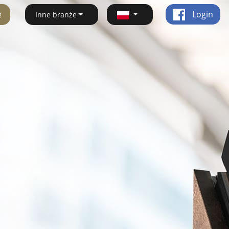
ę
Login
Inne branże