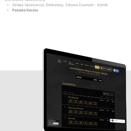
Sklepy Spożywcze, Delikatesy, Zdrowa Żywność - Kórnik
Pasieka Kareta