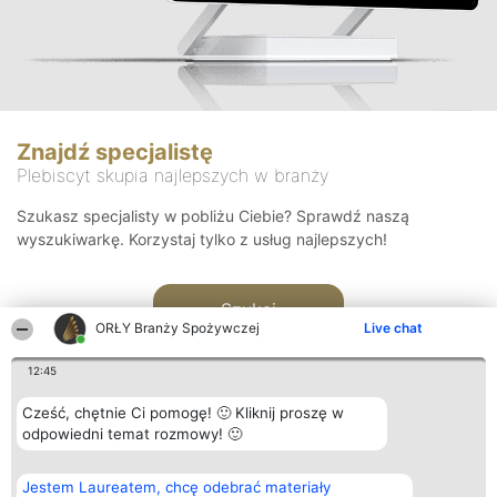
Znajdź specjalistę
Plebiscyt skupia najlepszych w branży
Szukasz specjalisty w pobliżu Ciebie? Sprawdź naszą
wyszukiwarkę. Korzystaj tylko z usług najlepszych!
Szukaj
ORŁY Branży Spożywczej
Live chat
12:45
Cześć, chętnie Ci pomogę! 🙂 Kliknij proszę w
odpowiedni temat rozmowy! 🙂
Organizator plebiscytu
Plebiscyt
Kontakt
Jestem Laureatem, chcę odebrać materiały
Bright Side Solutions sp. z o.
Laureaci
Kontakt