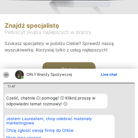
Znajdź specjalistę
Plebiscyt skupia najlepszych w branży
Szukasz specjalisty w pobliżu Ciebie? Sprawdź naszą
wyszukiwarkę. Korzystaj tylko z usług najlepszych!
Szukaj
ORŁY Branży Spożywczej
Live chat
11:47
Cześć, chętnie Ci pomogę! 🙂 Kliknij proszę w
odpowiedni temat rozmowy! 🙂
Organizator plebiscytu
Plebiscyt
Kontakt
Jestem Laureatem, chcę odebrać materiały
Bright Side Solutions sp. z o.
Laureaci
Kontakt
marketingowe
o. sp. k.
Lista
ul. Ruska 22
wszystkich
Chcę zgłosić swoją firmę do Orłów
Wrocław 50-079
Laureatów
Mam inną sprawę
KRS 0000749100 | Regon
Zasady