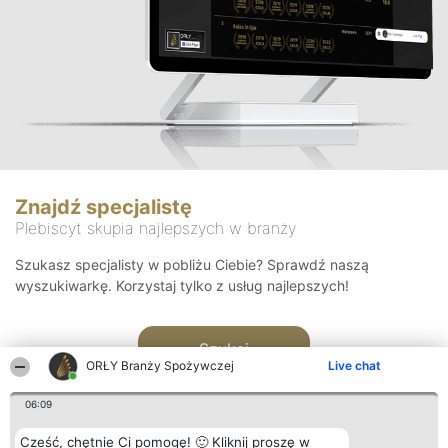
Znajdź specjalistę
Plebiscyt skupia najlepszych w branży
Szukasz specjalisty w pobliżu Ciebie? Sprawdź naszą
wyszukiwarkę. Korzystaj tylko z usług najlepszych!
Szukaj
ORŁY Branży Spożywczej
Live chat
06:09
Cześć, chętnie Ci pomogę! 🙂 Kliknij proszę w