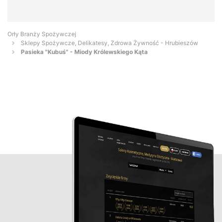
Orły Branży Spożywczej
Sklepy Spożywcze, Delikatesy, Zdrowa Żywność - Hrubieszów
Pasieka "Kubuś" - Miody Królewskiego Kąta