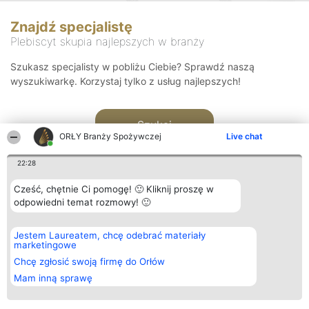
Znajdź specjalistę
Plebiscyt skupia najlepszych w branży
Szukasz specjalisty w pobliżu Ciebie? Sprawdź naszą
wyszukiwarkę. Korzystaj tylko z usług najlepszych!
Szukaj
ORŁY Branży Spożywczej
Live chat
22:28
Cześć, chętnie Ci pomogę! 🙂 Kliknij proszę w
odpowiedni temat rozmowy! 🙂
Organizator plebiscytu
Plebiscyt
Kontakt
Jestem Laureatem, chcę odebrać materiały
Bright Side Solutions sp. z o.
Laureaci
Kontakt
marketingowe
o. sp. k.
Lista
ul. Ruska 22
wszystkich
Chcę zgłosić swoją firmę do Orłów
Wrocław 50-079
Laureatów
Mam inną sprawę
KRS 0000749100 | Regon
Zasady
381313360 | NIP 8943132676
Regulamin
+48 508 492 400
Polityka
Prywatności