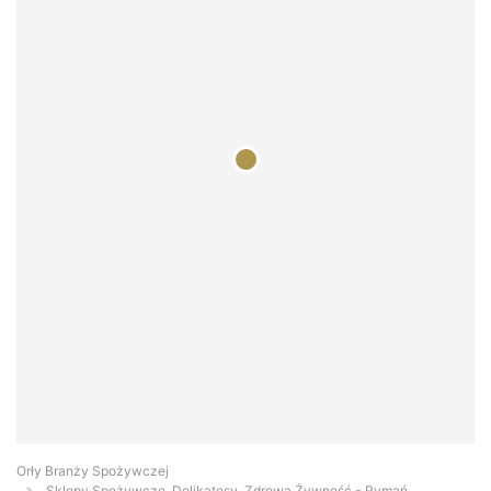
Orły Branży Spożywczej
Sklepy Spożywcze, Delikatesy, Zdrowa Żywność - Rymań