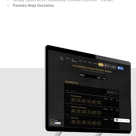
Pasieka Maja Gorawino