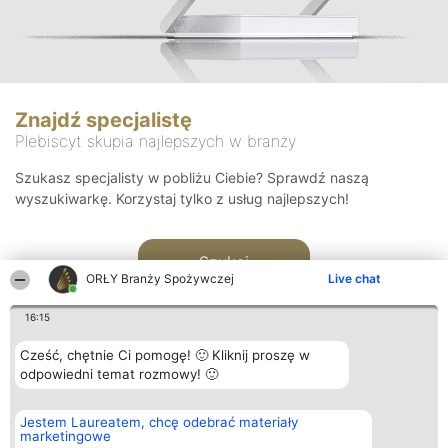
Znajdź specjalistę
Plebiscyt skupia najlepszych w branży
Szukasz specjalisty w pobliżu Ciebie? Sprawdź naszą
wyszukiwarkę. Korzystaj tylko z usług najlepszych!
Szukaj
ORŁY Branży Spożywczej
Live chat
16:15
Cześć, chętnie Ci pomogę! 🙂 Kliknij proszę w
odpowiedni temat rozmowy! 🙂
Organizator plebiscytu
Plebiscyt
Kontakt
Jestem Laureatem, chcę odebrać materiały
Bright Side Solutions sp. z o.
Laureaci
Kontakt
marketingowe
o. sp. k.
Lista