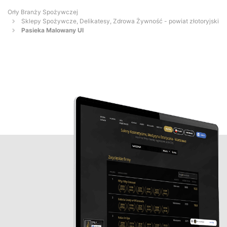
Orły Branży Spożywczej
Sklepy Spożywcze, Delikatesy, Zdrowa Żywność - powiat złotoryjski
Pasieka Malowany Ul