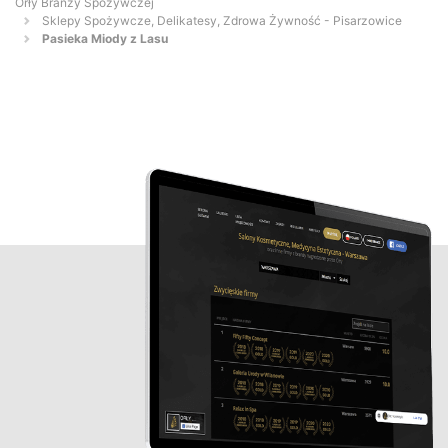
Orły Branży Spożywczej
Sklepy Spożywcze, Delikatesy, Zdrowa Żywność - Pisarzowice
Pasieka Miody z Lasu