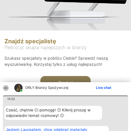
Znajdź specjalistę
Plebiscyt skupia najlepszych w branży
Szukasz specjalisty w pobliżu Ciebie? Sprawdź naszą
wyszukiwarkę. Korzystaj tylko z usług najlepszych!
Szukaj
ORŁY Branży Spożywczej
Live chat
15:52
Cześć, chętnie Ci pomogę! 🙂 Kliknij proszę w
odpowiedni temat rozmowy! 🙂
Organizator plebiscytu
Plebiscyt
Kontakt
Jestem Laureatem, chcę odebrać materiały
Bright Side Solutions sp. z o.
Laureaci
Kontakt