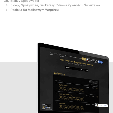
Orły Branży Spożywczej
Sklepy Spożywcze, Delikatesy, Zdrowa Żywność - Świerzawa
Pasieka Na Malinowym Wzgórzu