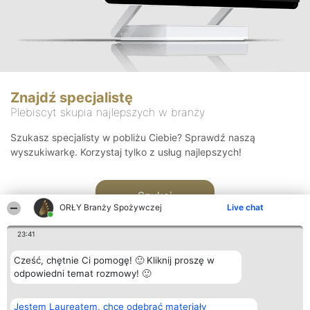
Znajdź specjalistę
Plebiscyt skupia najlepszych w branży
Szukasz specjalisty w pobliżu Ciebie? Sprawdź naszą
wyszukiwarkę. Korzystaj tylko z usług najlepszych!
Szukaj
ORŁY Branży Spożywczej
Live chat
23:41
Cześć, chętnie Ci pomogę! 🙂 Kliknij proszę w
odpowiedni temat rozmowy! 🙂
Organizator plebiscytu
Plebiscyt
Kontakt
Jestem Laureatem, chcę odebrać materiały
Bright Side Solutions sp. z o.
Laureaci
Kontakt