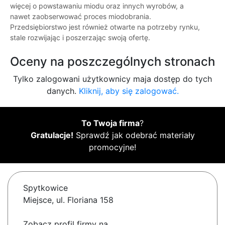
więcej o powstawaniu miodu oraz innych wyrobów, a
nawet zaobserwować proces miodobrania.
Przedsiębiorstwo jest również otwarte na potrzeby rynku,
stale rozwijając i poszerzając swoją ofertę.
Oceny na poszczególnych stronach
Tylko zalogowani użytkownicy maja dostęp do tych
danych.
Kliknij, aby się zalogować.
To Twoja firma
?
Gratulacje!
Sprawdź jak odebrać materiały
promocyjne!
Spytkowice
Miejsce, ul. Floriana 158
Zobacz profil firmy na