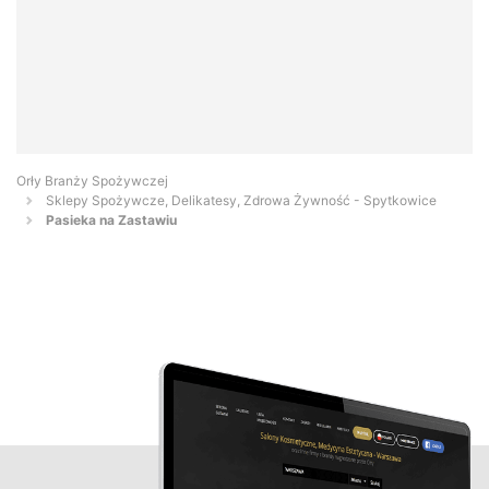
Orły Branży Spożywczej
Sklepy Spożywcze, Delikatesy, Zdrowa Żywność - Spytkowice
Pasieka na Zastawiu