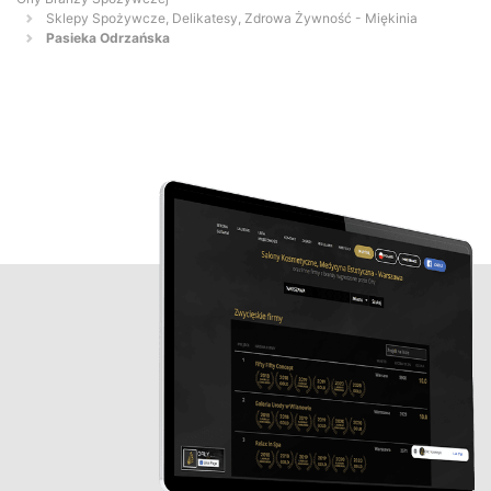
Sklepy Spożywcze, Delikatesy, Zdrowa Żywność - Miękinia
Pasieka Odrzańska