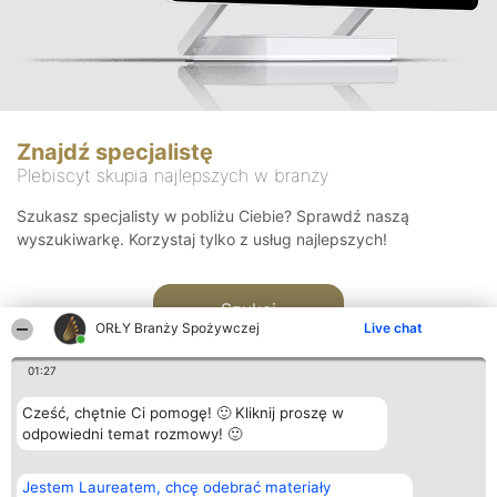
Znajdź specjalistę
Plebiscyt skupia najlepszych w branży
Szukasz specjalisty w pobliżu Ciebie? Sprawdź naszą
wyszukiwarkę. Korzystaj tylko z usług najlepszych!
Szukaj
ORŁY Branży Spożywczej
Live chat
01:27
Cześć, chętnie Ci pomogę! 🙂 Kliknij proszę w
odpowiedni temat rozmowy! 🙂
Organizator plebiscytu
Plebiscyt
Kontakt
Jestem Laureatem, chcę odebrać materiały
Bright Side Solutions sp. z o.
Laureaci
Kontakt