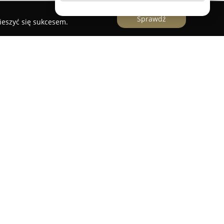
Sprawdź
ieszyć się sukcesem.
eli z własnej pasieki
ym podmiotem w sektorze spożywczym, którego
roku 1970. Przez przeszło pięć dekad
łalność w zakresie produkcji miodu pszczelego,
 pasiekach. Zgromadzone przez lata
aangażowanie w ochronę środowiska oraz dobro
enie w wysokiej jakości oraz autentyczności
zy innymi miód wielokwiatowy, wyróżniają się
czególną dbałością o każdy etap wytwarzania