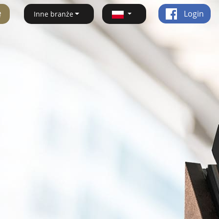
ę
Login
Inne branże