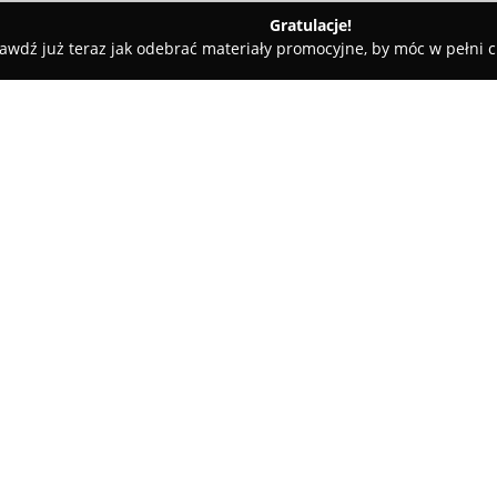
Gratulacje!
awdź już teraz jak odebrać materiały promocyjne, by móc w pełni c
katesy, Zdrowa Żywność - Rybno
PASIEKA OSTROWSKI Miód pszcz
 własnej pasieki
O firmie:
Pasieka Ostrowski
jest uznan
tradycje pszczelarskie sięgają 
przedsiębiorstwo prowadzi dzia
bazując wyłącznie na własnych
doświadczenie, jak również z
pszczół, znajdują odzwierciedl
oferowanych produktów.
Produkty tej firmy, w tym międ
rzemieślniczym podejściem, sz