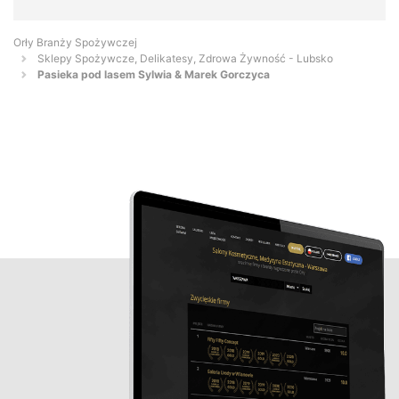
Orły Branży Spożywczej
Sklepy Spożywcze, Delikatesy, Zdrowa Żywność - Lubsko
Pasieka pod lasem Sylwia & Marek Gorczyca