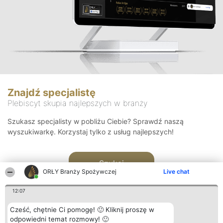
Znajdź specjalistę
Plebiscyt skupia najlepszych w branży
Szukasz specjalisty w pobliżu Ciebie? Sprawdź naszą
wyszukiwarkę. Korzystaj tylko z usług najlepszych!
Szukaj
ORŁY Branży Spożywczej
Live chat
12:07
Cześć, chętnie Ci pomogę! 🙂 Kliknij proszę w
odpowiedni temat rozmowy! 🙂