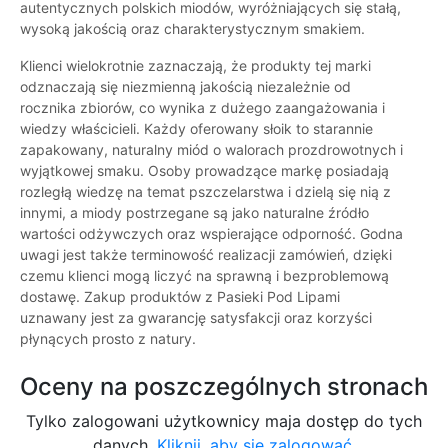
autentycznych polskich miodów, wyróżniających się stałą,
wysoką jakością oraz charakterystycznym smakiem.
Klienci wielokrotnie zaznaczają, że produkty tej marki
odznaczają się niezmienną jakością niezależnie od
rocznika zbiorów, co wynika z dużego zaangażowania i
wiedzy właścicieli. Każdy oferowany słoik to starannie
zapakowany, naturalny miód o walorach prozdrowotnych i
wyjątkowej smaku. Osoby prowadzące markę posiadają
rozległą wiedzę na temat pszczelarstwa i dzielą się nią z
innymi, a miody postrzegane są jako naturalne źródło
wartości odżywczych oraz wspierające odporność. Godna
uwagi jest także terminowość realizacji zamówień, dzięki
czemu klienci mogą liczyć na sprawną i bezproblemową
dostawę. Zakup produktów z Pasieki Pod Lipami
uznawany jest za gwarancję satysfakcji oraz korzyści
płynących prosto z natury.
Oceny na poszczególnych stronach
Tylko zalogowani użytkownicy maja dostęp do tych
danych.
Kliknij, aby się zalogować.