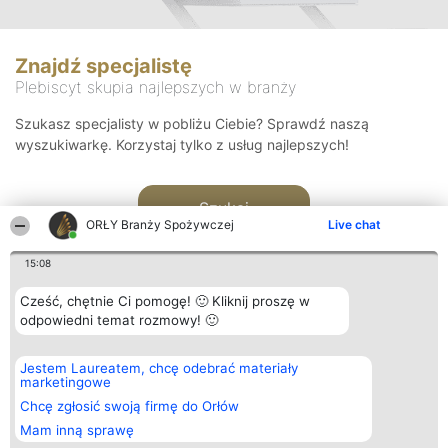
Znajdź specjalistę
Plebiscyt skupia najlepszych w branży
Szukasz specjalisty w pobliżu Ciebie? Sprawdź naszą
wyszukiwarkę. Korzystaj tylko z usług najlepszych!
Szukaj
ORŁY Branży Spożywczej
Live chat
15:08
Cześć, chętnie Ci pomogę! 🙂 Kliknij proszę w
odpowiedni temat rozmowy! 🙂
Organizator plebiscytu
Plebiscyt
Kontakt
Jestem Laureatem, chcę odebrać materiały
Bright Side Solutions sp. z o.
Laureaci
Kontakt
marketingowe
o. sp. k.
Lista
ul. Ruska 22
wszystkich
Chcę zgłosić swoją firmę do Orłów
Wrocław 50-079
Laureatów
Mam inną sprawę
KRS 0000749100 | Regon
Zasady
381313360 | NIP 8943132676
Regulamin