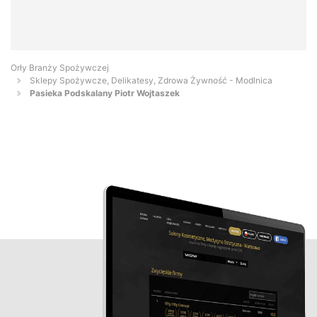
Orły Branży Spożywczej
Sklepy Spożywcze, Delikatesy, Zdrowa Żywność - Modlnica
Pasieka Podskalany Piotr Wojtaszek