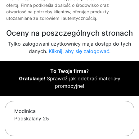
ofertą. Firma podkreśla dbałość o środowisko oraz
otwartość na potrzeby klientów, oferując produkty
utożsamiane ze zdrowiem i autentycznością.
Oceny na poszczególnych stronach
Tylko zalogowani użytkownicy maja dostęp do tych
danych.
Kliknij, aby się zalogować.
To Twoja firma
?
Gratulacje!
Sprawdź jak odebrać materiały
promocyjne!
Modlnica
Podskalany 25