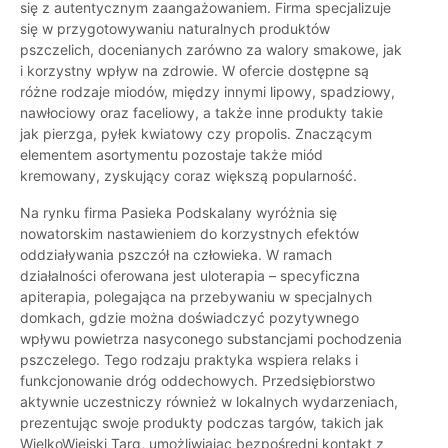
się z autentycznym zaangażowaniem. Firma specjalizuje
się w przygotowywaniu naturalnych produktów
pszczelich, docenianych zarówno za walory smakowe, jak
i korzystny wpływ na zdrowie. W ofercie dostępne są
różne rodzaje miodów, między innymi lipowy, spadziowy,
nawłociowy oraz faceliowy, a także inne produkty takie
jak pierzga, pyłek kwiatowy czy propolis. Znaczącym
elementem asortymentu pozostaje także miód
kremowany, zyskujący coraz większą popularność.
Na rynku firma Pasieka Podskalany wyróżnia się
nowatorskim nastawieniem do korzystnych efektów
oddziaływania pszczół na człowieka. W ramach
działalności oferowana jest uloterapia – specyficzna
apiterapia, polegająca na przebywaniu w specjalnych
domkach, gdzie można doświadczyć pozytywnego
wpływu powietrza nasyconego substancjami pochodzenia
pszczelego. Tego rodzaju praktyka wspiera relaks i
funkcjonowanie dróg oddechowych. Przedsiębiorstwo
aktywnie uczestniczy również w lokalnych wydarzeniach,
prezentując swoje produkty podczas targów, takich jak
WielkoWiejski Targ, umożliwiając bezpośredni kontakt z