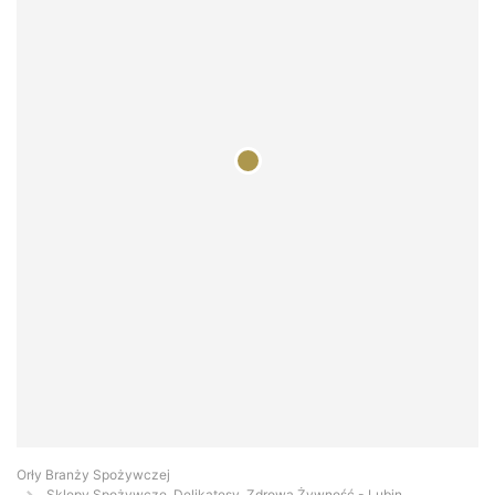
Orły Branży Spożywczej
Sklepy Spożywcze, Delikatesy, Zdrowa Żywność - Lubin