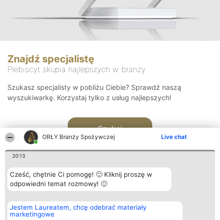
Znajdź specjalistę
Plebiscyt skupia najlepszych w branży
Szukasz specjalisty w pobliżu Ciebie? Sprawdź naszą
wyszukiwarkę. Korzystaj tylko z usług najlepszych!
Szukaj
ORŁY Branży Spożywczej
Live chat
20:13
Cześć, chętnie Ci pomogę! 🙂 Kliknij proszę w
odpowiedni temat rozmowy! 🙂
Organizator plebiscytu
Plebiscyt
Kontakt
Jestem Laureatem, chcę odebrać materiały
Bright Side Solutions sp. z o.
Laureaci
Kontakt
marketingowe
o. sp. k.
Lista