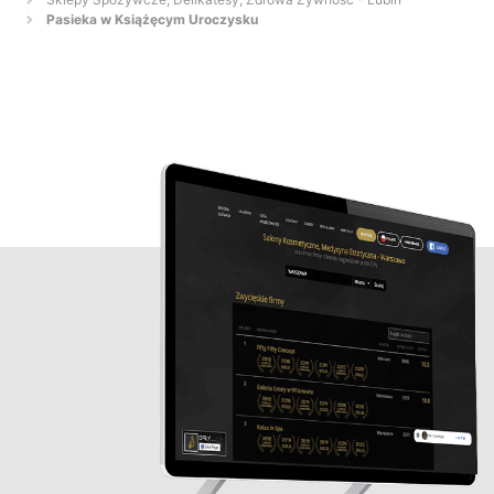
Pasieka w Książęcym Uroczysku