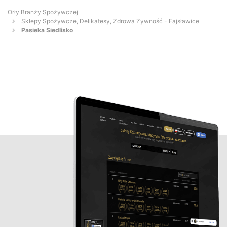
Orły Branży Spożywczej
Sklepy Spożywcze, Delikatesy, Zdrowa Żywność - Fajsławice
Pasieka Siedlisko