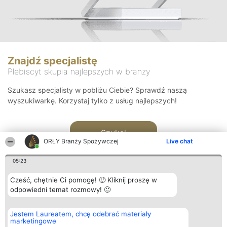
Znajdź specjalistę
Plebiscyt skupia najlepszych w branży
Szukasz specjalisty w pobliżu Ciebie? Sprawdź naszą
wyszukiwarkę. Korzystaj tylko z usług najlepszych!
Szukaj
ORŁY Branży Spożywczej
Live chat
05:23
Cześć, chętnie Ci pomogę! 🙂 Kliknij proszę w
odpowiedni temat rozmowy! 🙂
Organizator plebiscytu
Plebiscyt
Kontakt
Jestem Laureatem, chcę odebrać materiały
Bright Side Solutions sp. z o.
Laureaci
Kontakt
marketingowe
o. sp. k.
Lista