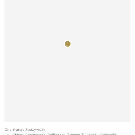
Orły Branży Spożywczej
Sklepy Spożywcze, Delikatesy, Zdrowa Żywność - Goleszów