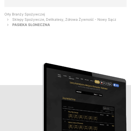
Orły Branży Spożywczej
Sklepy Spożywcze, Delikatesy, Zdrowa Żywność - Nowy Sącz
PASIEKA SŁONECZNA