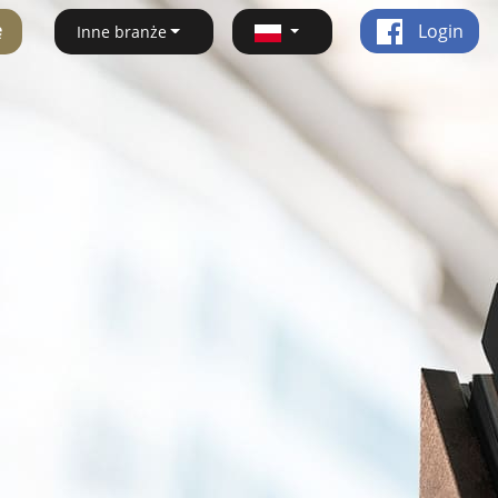
ę
Login
Inne branże