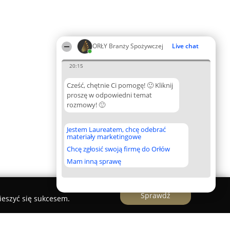
ORŁY Branży Spożywczej
Live chat
20:15
Cześć, chętnie Ci pomogę! 🙂 Kliknij
proszę w odpowiedni temat
rozmowy! 🙂
Jestem Laureatem, chcę odebrać
materiały marketingowe
Chcę zgłosić swoją firmę do Orłów
Mam inną sprawę
Sprawdź
ieszyć się sukcesem.