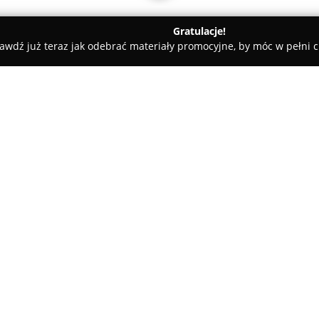
Gratulacje!
awdź już teraz jak odebrać materiały promocyjne, by móc w pełni c
atesy, Zdrowa Żywność - powiat jarosławski
Pasieka u Kazika
O firmie:
Pasieka u Kazika
to uznany w 
miodów oraz innych wyrobów ps
Rudołowic w regionie Podkarpac
ekologicznie czystych obszarac
oferowanych produktów. Dyspo
rozmieszczonymi w trzech mnie
również pszczelarstwo wędrown
od uprzemysłowionych miejsc, 
zbieranych miodów.