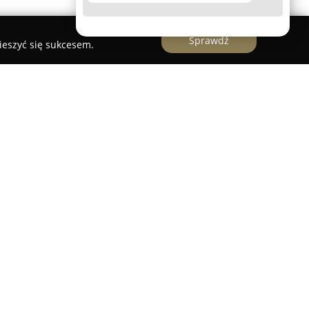
Sprawdź
ieszyć się sukcesem.
branży spożywczej producent naturalnych
zczelich, działający od 2001 roku na terenie
ia. Firma rozwija swoją działalność na
h, kładąc szczególny nacisk na wysoką jakość
nując ponad osiemdziesięcioma ulami
jszych pasiekach, przedsiębiorstwo prowadzi
e, przenosząc roje na różnorodne pożytki z dala
co wpływa korzystnie na smak i aromat