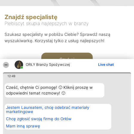
Znajdź specjalistę
Plebiscyt skupia najlepszych w branży
Szukasz specjalisty w pobliżu Ciebie? Sprawdź naszą
wyszukiwarkę. Korzystaj tylko z usług najlepszych!
Szukaj
ORŁY Branży Spożywczej
Live chat
12:49
Cześć, chętnie Ci pomogę! 🙂 Kliknij proszę w
odpowiedni temat rozmowy! 🙂
Organizator plebiscytu
Plebiscyt
Kontakt
Jestem Laureatem, chcę odebrać materiały
Bright Side Solutions sp. z o.
Laureaci
Kontakt
marketingowe
o. sp. k.
Lista
ul. Ruska 22
wszystkich
Chcę zgłosić swoją firmę do Orłów
Wrocław 50-079
Laureatów
Mam inną sprawę
KRS 0000749100 | Regon
Zasady
381313360 | NIP 8943132676
Regulamin