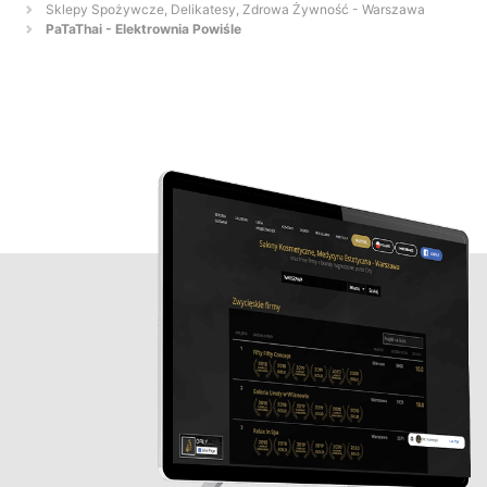
Sklepy Spożywcze, Delikatesy, Zdrowa Żywność - Warszawa
PaTaThai - Elektrownia Powiśle