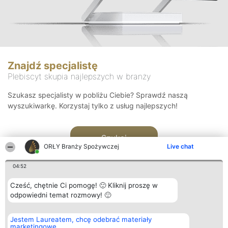
Znajdź specjalistę
Plebiscyt skupia najlepszych w branży
Szukasz specjalisty w pobliżu Ciebie? Sprawdź naszą
wyszukiwarkę. Korzystaj tylko z usług najlepszych!
Szukaj
ORŁY Branży Spożywczej
Live chat
04:52
Cześć, chętnie Ci pomogę! 🙂 Kliknij proszę w
odpowiedni temat rozmowy! 🙂
Organizator plebiscytu
Plebiscyt
Kontakt
Jestem Laureatem, chcę odebrać materiały
Bright Side Solutions sp. z o.
Laureaci
Kontakt
marketingowe
o. sp. k.
Lista