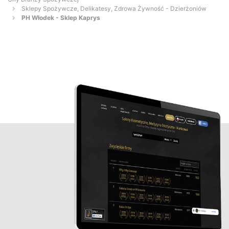
Sklepy Spożywcze, Delikatesy, Zdrowa Żywność - Dzierżoniów
PH Włodek - Sklep Kaprys