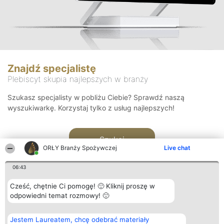
Znajdź specjalistę
Plebiscyt skupia najlepszych w branży
Szukasz specjalisty w pobliżu Ciebie? Sprawdź naszą
wyszukiwarkę. Korzystaj tylko z usług najlepszych!
Szukaj
ORŁY Branży Spożywczej
Live chat
06:43
Cześć, chętnie Ci pomogę! 🙂 Kliknij proszę w
odpowiedni temat rozmowy! 🙂
Organizator plebiscytu
Plebiscyt
Kontakt
Jestem Laureatem, chcę odebrać materiały
Bright Side Solutions sp. z o.
Laureaci
Kontakt