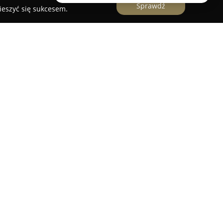
Sprawdź
ieszyć się sukcesem.
działająca w branży piekarniczo-cukierniczej,
Przedsiębiorstwo zlokalizowane jest w
i słynie z wypieków, które stają się istotnym
oraz budują wyjątkowe wspomnienia.
a połączeniu tradycji z uwzględnieniem
ntów. Każdy produkt, taki jak chleb, bułka czy
annie wyselekcjonowanych składników, nierzadko z
bez sztucznych dodatków, co przekłada się na
.
miosła oraz wyboru surowców, Piekarnia K.