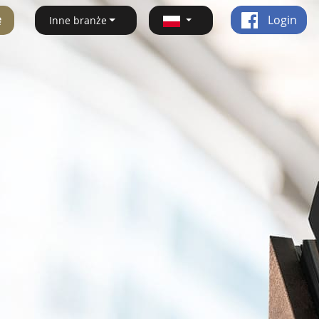
ę
Login
Inne branże