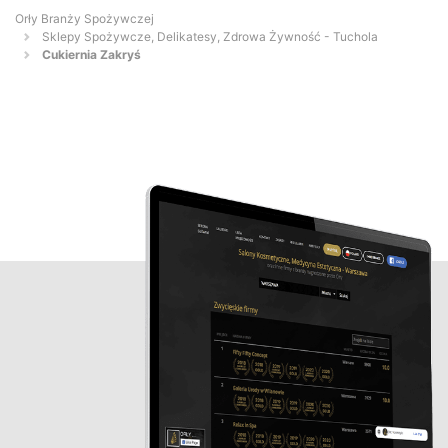
Orły Branży Spożywczej
Sklepy Spożywcze, Delikatesy, Zdrowa Żywność - Tuchola
Cukiernia Zakryś