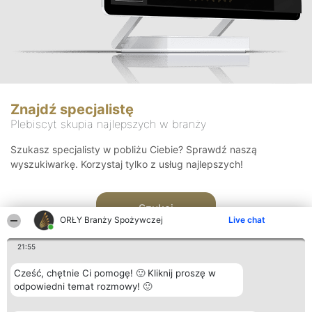
Znajdź specjalistę
Plebiscyt skupia najlepszych w branży
Szukasz specjalisty w pobliżu Ciebie? Sprawdź naszą
wyszukiwarkę. Korzystaj tylko z usług najlepszych!
Szukaj
ORŁY Branży Spożywczej
Live chat
21:55
Cześć, chętnie Ci pomogę! 🙂 Kliknij proszę w
odpowiedni temat rozmowy! 🙂
Organizator plebiscytu
Plebiscyt
Kontakt