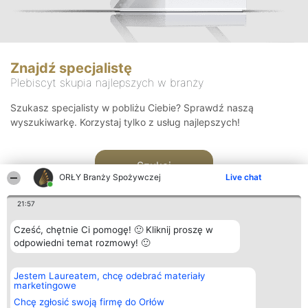
Znajdź specjalistę
Plebiscyt skupia najlepszych w branży
Szukasz specjalisty w pobliżu Ciebie? Sprawdź naszą
wyszukiwarkę. Korzystaj tylko z usług najlepszych!
Szukaj
ORŁY Branży Spożywczej
Live chat
21:57
Cześć, chętnie Ci pomogę! 🙂 Kliknij proszę w
odpowiedni temat rozmowy! 🙂
Organizator plebiscytu
Plebiscyt
Kontakt
Jestem Laureatem, chcę odebrać materiały
Bright Side Solutions sp. z o.
Laureaci
Kontakt
marketingowe
o. sp. k.
Lista
ul. Ruska 22
wszystkich
Chcę zgłosić swoją firmę do Orłów
Wrocław 50-079
Laureatów