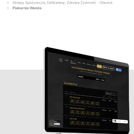
Sklepy Spożywcze, Delikatesy, Zdrowa Żywność - Otwock
Piekarnia Wanda