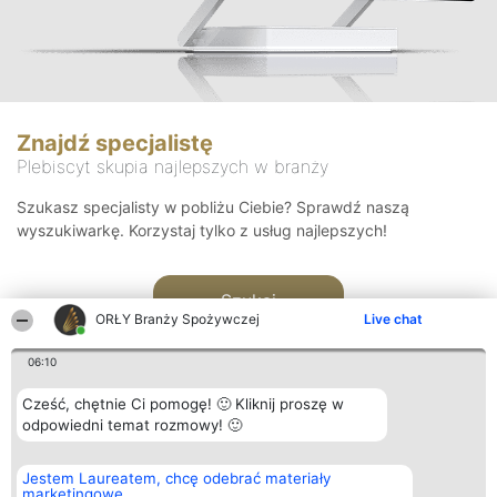
Znajdź specjalistę
Plebiscyt skupia najlepszych w branży
Szukasz specjalisty w pobliżu Ciebie? Sprawdź naszą
wyszukiwarkę. Korzystaj tylko z usług najlepszych!
Szukaj
ORŁY Branży Spożywczej
Live chat
06:10
Cześć, chętnie Ci pomogę! 🙂 Kliknij proszę w
odpowiedni temat rozmowy! 🙂
Organizator plebiscytu
Plebiscyt
Kontakt
Jestem Laureatem, chcę odebrać materiały
Bright Side Solutions sp. z o.
Laureaci
Kontakt
marketingowe
o. sp. k.
Lista