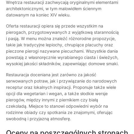
Wnętrza restauracji zachwycają oryginalnymi elementami
architektonicznymi, w tym malowidłem ściennym
datowanym na koniec XIV wieku.
Oferta restauracji opiera się przede wszystkim na
pierogach, przygotowywanych z wyjątkową starannością
i pasją. W menu można znaleźć różnorodne propozycje,
takie jak tradycyjne lepiochy, chrupiące placuchy oraz
pieczone pierogi nazywane piecuchami. Wszystkie dania
powstają z własnoręcznie wyrabianego ciasta i świeżych,
wysokiej jakości składników, zapewniając domowe smaki.
Restauracja doceniana jest zarówno za jakość
serwowanych potraw, jak i przywiązanie do narodowych
receptur oraz lokalnych inspiracji. Proponuje także wiele
opcji dla wegetarian i wegan, a także słodkie wersje
pierogów, między innymi z piernikiem czy białą
czekoladą. Miejsce to stanowi odpowiedni wybór na
rodzinne obiady czy spotkania ze znajomymi, oferując
swobodną i przyjazną atmosferę.
Oceny na poszczególnych stronach