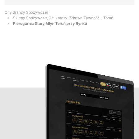
Orły Branży Spożywczej
Sklepy Spożywcze, Delikatesy, Zdrowa Żywność - Toruń
Pierogarnia Stary Młyn Toruń przy Rynku