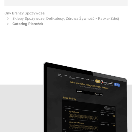
Orły Branży Spożywczej
Sklepy Spożywcze, Delikatesy, Zdrowa Żywność - Rabka-Zdrój
Catering Pierożek