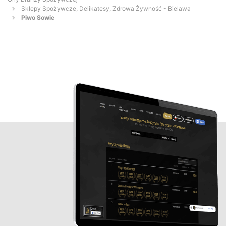
Sklepy Spożywcze, Delikatesy, Zdrowa Żywność - Bielawa
Piwo Sowie