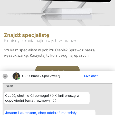
Znajdź specjalistę
Plebiscyt skupia najlepszych w branży
Szukasz specjalisty w pobliżu Ciebie? Sprawdź naszą
wyszukiwarkę. Korzystaj tylko z usług najlepszych!
Szukaj
ORŁY Branży Spożywczej
Live chat
08:04
Cześć, chętnie Ci pomogę! 🙂 Kliknij proszę w
odpowiedni temat rozmowy! 🙂
Organizator plebiscytu
Plebiscyt
Kontakt
Jestem Laureatem, chcę odebrać materiały
Bright Side Solutions sp. z o.
Laureaci
Kontakt