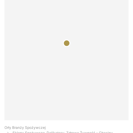
Orły Branży Spożywczej
Sklepy Spożywcze, Delikatesy, Zdrowa Żywność - Chęciny