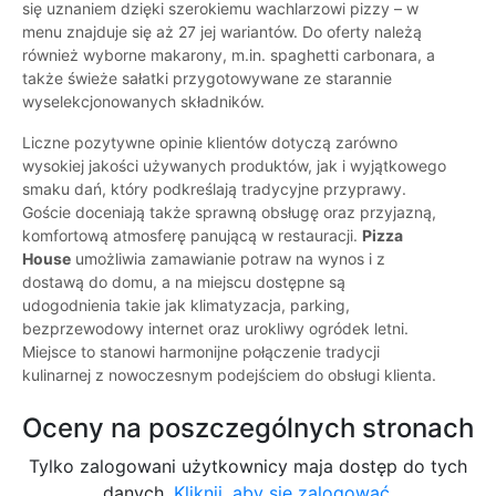
się uznaniem dzięki szerokiemu wachlarzowi pizzy – w
menu znajduje się aż 27 jej wariantów. Do oferty należą
również wyborne makarony, m.in. spaghetti carbonara, a
także świeże sałatki przygotowywane ze starannie
wyselekcjonowanych składników.
Liczne pozytywne opinie klientów dotyczą zarówno
wysokiej jakości używanych produktów, jak i wyjątkowego
smaku dań, który podkreślają tradycyjne przyprawy.
Goście doceniają także sprawną obsługę oraz przyjazną,
komfortową atmosferę panującą w restauracji.
Pizza
House
umożliwia zamawianie potraw na wynos i z
dostawą do domu, a na miejscu dostępne są
udogodnienia takie jak klimatyzacja, parking,
bezprzewodowy internet oraz urokliwy ogródek letni.
Miejsce to stanowi harmonijne połączenie tradycji
kulinarnej z nowoczesnym podejściem do obsługi klienta.
Oceny na poszczególnych stronach
Tylko zalogowani użytkownicy maja dostęp do tych
danych.
Kliknij, aby się zalogować.