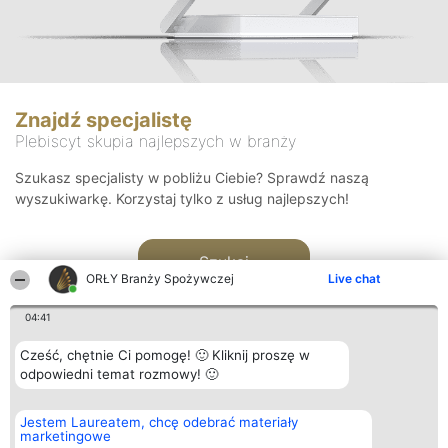
Znajdź specjalistę
Plebiscyt skupia najlepszych w branży
Szukasz specjalisty w pobliżu Ciebie? Sprawdź naszą
wyszukiwarkę. Korzystaj tylko z usług najlepszych!
Szukaj
ORŁY Branży Spożywczej
Live chat
04:41
Cześć, chętnie Ci pomogę! 🙂 Kliknij proszę w
odpowiedni temat rozmowy! 🙂
Organizator plebiscytu
Plebiscyt
Kontakt
Jestem Laureatem, chcę odebrać materiały
Bright Side Solutions sp. z o.
Laureaci
Kontakt
marketingowe
o. sp. k.
Lista