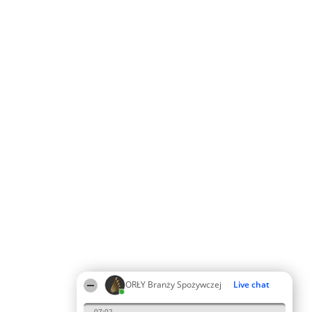
ORŁY Branży Spożywczej
Live chat
07:02