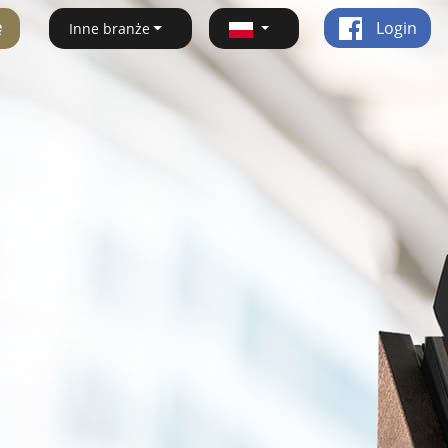
ę
Login
Inne branże