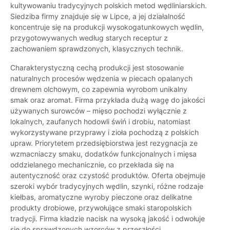
kultywowaniu tradycyjnych polskich metod wędliniarskich.
Siedziba firmy znajduje się w Lipce, a jej działalność
koncentruje się na produkcji wysokogatunkowych wędlin,
przygotowywanych według starych receptur z
zachowaniem sprawdzonych, klasycznych technik.
Charakterystyczną cechą produkcji jest stosowanie
naturalnych procesów wędzenia w piecach opalanych
drewnem olchowym, co zapewnia wyrobom unikalny
smak oraz aromat. Firma przykłada dużą wagę do jakości
używanych surowców – mięso pochodzi wyłącznie z
lokalnych, zaufanych hodowli świń i drobiu, natomiast
wykorzystywane przyprawy i zioła pochodzą z polskich
upraw. Priorytetem przedsiębiorstwa jest rezygnacja ze
wzmacniaczy smaku, dodatków funkcjonalnych i mięsa
oddzielanego mechanicznie, co przekłada się na
autentyczność oraz czystość produktów. Oferta obejmuje
szeroki wybór tradycyjnych wędlin, szynki, różne rodzaje
kiełbas, aromatyczne wyroby pieczone oraz delikatne
produkty drobiowe, przywołujące smaki staropolskich
tradycji. Firma kładzie nacisk na wysoką jakość i odwołuje
się do sprawdzonych wzorców z przeszłości.