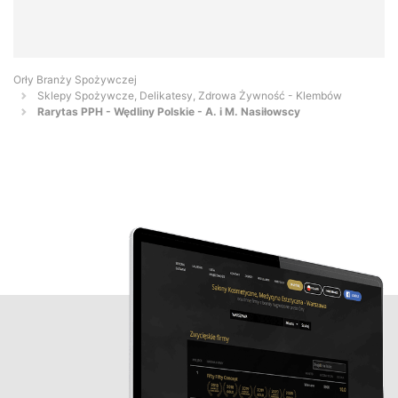
Orły Branży Spożywczej
Sklepy Spożywcze, Delikatesy, Zdrowa Żywność - Klembów
Rarytas PPH - Wędliny Polskie - A. i M. Nasiłowscy