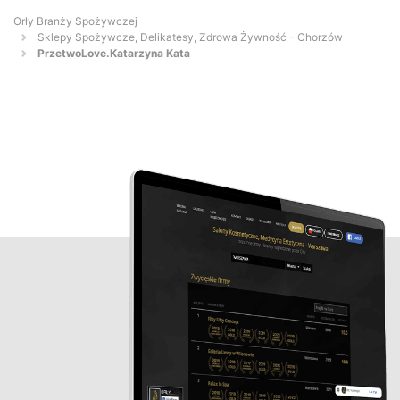
Orły Branży Spożywczej
Sklepy Spożywcze, Delikatesy, Zdrowa Żywność - Chorzów
PrzetwoLove.Katarzyna Kata