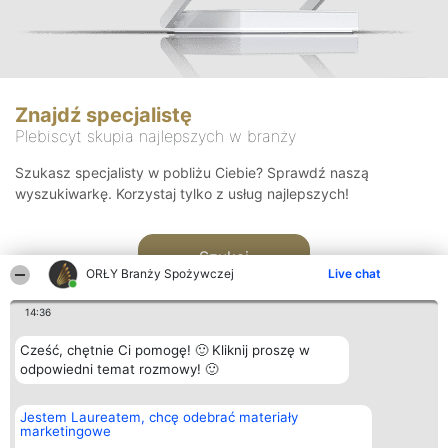
Znajdź specjalistę
Plebiscyt skupia najlepszych w branży
Szukasz specjalisty w pobliżu Ciebie? Sprawdź naszą
wyszukiwarkę. Korzystaj tylko z usług najlepszych!
Szukaj
ORŁY Branży Spożywczej
Live chat
14:36
Cześć, chętnie Ci pomogę! 🙂 Kliknij proszę w
odpowiedni temat rozmowy! 🙂
Organizator plebiscytu
Plebiscyt
Kontakt
Jestem Laureatem, chcę odebrać materiały
Bright Side Solutions sp. z o.
Laureaci
Kontakt
marketingowe
o. sp. k.
Lista