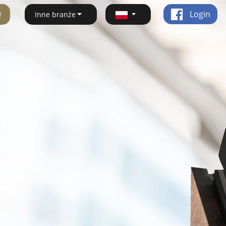
ę
Login
Inne branże