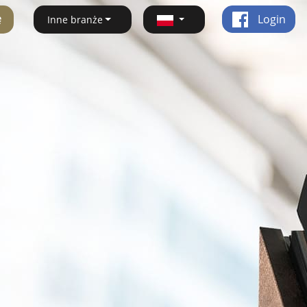
ę
Login
Inne branże