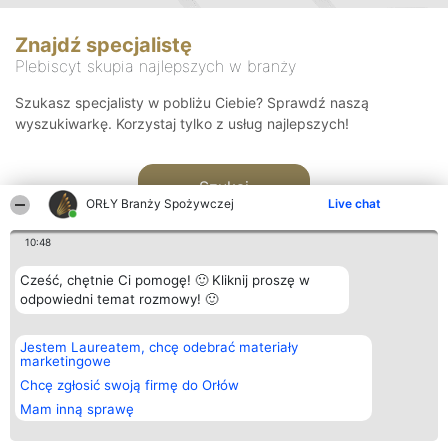
Znajdź specjalistę
Plebiscyt skupia najlepszych w branży
Szukasz specjalisty w pobliżu Ciebie? Sprawdź naszą
wyszukiwarkę. Korzystaj tylko z usług najlepszych!
Szukaj
ORŁY Branży Spożywczej
Live chat
10:48
Cześć, chętnie Ci pomogę! 🙂 Kliknij proszę w
odpowiedni temat rozmowy! 🙂
Organizator plebiscytu
Plebiscyt
Kontakt
Jestem Laureatem, chcę odebrać materiały
Bright Side Solutions sp. z o.
Laureaci
Kontakt
marketingowe
o. sp. k.
Lista
ul. Ruska 22
wszystkich
Chcę zgłosić swoją firmę do Orłów
Wrocław 50-079
Laureatów
Mam inną sprawę
KRS 0000749100 | Regon
Zasady
381313360 | NIP 8943132676
Regulamin
+48 508 492 400
Polityka