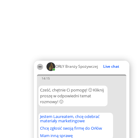
ORŁY Branży Spożywczej
Live chat
14:15
Cześć, chętnie Ci pomogę! 🙂 Kliknij
proszę w odpowiedni temat
rozmowy! 🙂
Jestem Laureatem, chcę odebrać
materiały marketingowe
Chcę zgłosić swoją firmę do Orłów
Mam inną sprawę