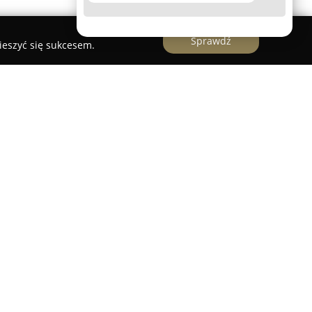
Sprawdź
ieszyć się sukcesem.
zowana w Knurowie to restauracja, która łączy
inarnej z artystycznym podejściem do serwowania
stuje przede wszystkim produkty sezonowe,
oducentów, co podkreśla dbałość o jakość oraz
. Szczególną wagę przywiązuje do detali, zarówno
etyki serwowanych dań, oferując swoim gościom
.
ana wyróżnieniem w prestiżowym rankingu