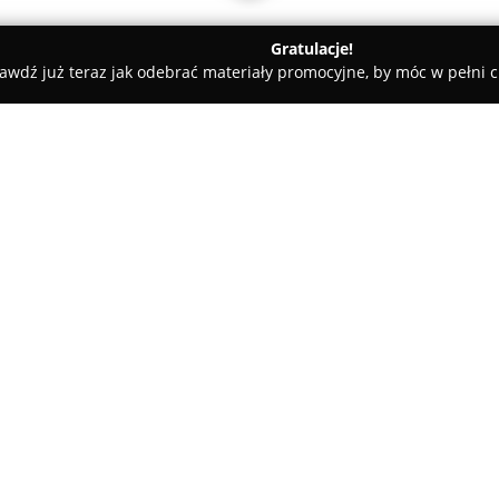
Gratulacje!
awdź już teraz jak odebrać materiały promocyjne, by móc w pełni c
katesy, Zdrowa Żywność - Knurów
Pracownia Smaku "Orso"
O firmie:
Pracownia Smaku Orso
zlokali
elementy polskiej tradycji kul
potraw. W swoim menu wykorzy
dostarczane przez lokalnych pr
wpisuje się w nurt "slow food"
pod względem smaku, jak i est
niezapomniane doświadczenia
Restauracja została uhonorow