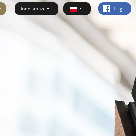
ę
Login
Inne branże