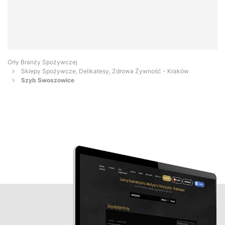
Orły Branży Spożywczej
Sklepy Spożywcze, Delikatesy, Zdrowa Żywność - Kraków
Szyb Swoszowice