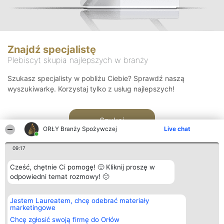
Znajdź specjalistę
Plebiscyt skupia najlepszych w branży
Szukasz specjalisty w pobliżu Ciebie? Sprawdź naszą
wyszukiwarkę. Korzystaj tylko z usług najlepszych!
Szukaj
ORŁY Branży Spożywczej
Live chat
09:17
Cześć, chętnie Ci pomogę! 🙂 Kliknij proszę w
odpowiedni temat rozmowy! 🙂
Organizator plebiscytu
Plebiscyt
Kontakt
Jestem Laureatem, chcę odebrać materiały
Bright Side Solutions sp. z o.
Laureaci
Kontakt
marketingowe
o. sp. k.
Lista
ul. Ruska 22
wszystkich
Chcę zgłosić swoją firmę do Orłów
Wrocław 50-079
Laureatów